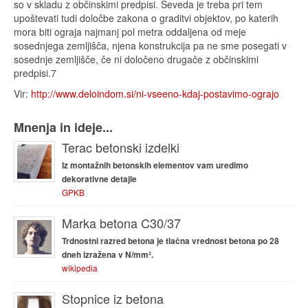
so v skladu z občinskimi predpisi. Seveda je treba pri tem
upoštevati tudi določbe zakona o graditvi objektov, po katerih
mora biti ograja najmanj pol metra oddaljena od meje
sosednjega zemljišča, njena konstrukcija pa ne sme posegati v
sosednje zemljišče, če ni določeno drugače z občinskimi
predpisi.7
Vir:
http://www.deloindom.si/ni-vseeno-kdaj-postavimo-ograjo
Mnenja in ideje...
Terac betonski izdelki
Iz montažnih betonskih elementov vam uredimo
dekorativne detajle
GPKB
Marka betona C30/37
Trdnostni razred betona je tlačna vrednost betona po 28
dneh izražena v N/mm².
wikipedia
Stopnice iz betona