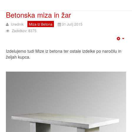
Betonska miza in žar
Urednik
Miza Iz Betona
31 Julij 2015
Zadetkov: 8375
Izdelujemo tudi Mize iz betona ter ostale izdelke po naročilu in
željah kupca.