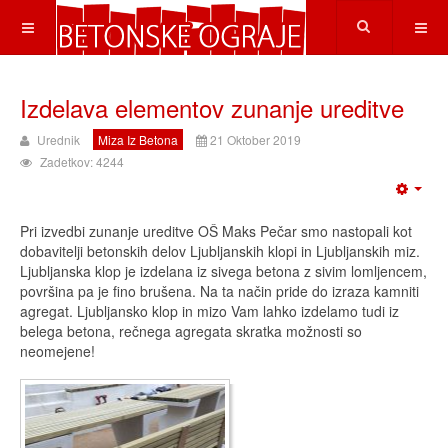
Izdelava elementov zunanje ureditve
Urednik
Miza Iz Betona
21 Oktober 2019
Zadetkov: 4244
Pri izvedbi zunanje ureditve OŠ Maks Pečar smo nastopali kot
dobavitelji betonskih delov Ljubljanskih klopi in Ljubljanskih miz.
Ljubljanska klop je izdelana iz sivega betona z sivim lomljencem,
površina pa je fino brušena. Na ta način pride do izraza kamniti
agregat. Ljubljansko klop in mizo Vam lahko izdelamo tudi iz
belega betona, rečnega agregata skratka možnosti so
neomejene!