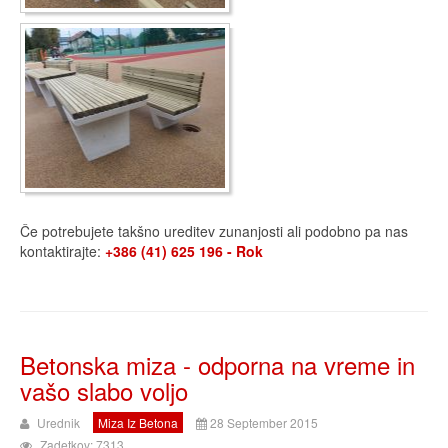
Če potrebujete takšno ureditev zunanjosti ali podobno pa nas
kontaktirajte:
+386 (41) 625 196 - Rok
Betonska miza - odporna na vreme in
vašo slabo voljo
Urednik
Miza Iz Betona
28 September 2015
Zadetkov: 7313