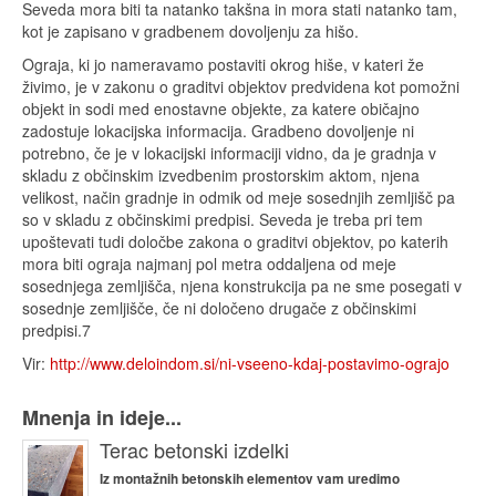
Seveda mora biti ta natanko takšna in mora stati natanko tam,
kot je zapisano v gradbenem dovoljenju za hišo.
Ograja, ki jo nameravamo postaviti okrog hiše, v kateri že
živimo, je v zakonu o graditvi objektov predvidena kot pomožni
objekt in sodi med enostavne objekte, za katere običajno
zadostuje lokacijska informacija. Gradbeno dovoljenje ni
potrebno, če je v lokacijski informaciji vidno, da je gradnja v
skladu z občinskim izvedbenim prostorskim aktom, njena
velikost, način gradnje in odmik od meje sosednjih zemljišč pa
so v skladu z občinskimi predpisi. Seveda je treba pri tem
upoštevati tudi določbe zakona o graditvi objektov, po katerih
mora biti ograja najmanj pol metra oddaljena od meje
sosednjega zemljišča, njena konstrukcija pa ne sme posegati v
sosednje zemljišče, če ni določeno drugače z občinskimi
predpisi.7
Vir:
http://www.deloindom.si/ni-vseeno-kdaj-postavimo-ograjo
Mnenja in ideje...
Terac betonski izdelki
Iz montažnih betonskih elementov vam uredimo