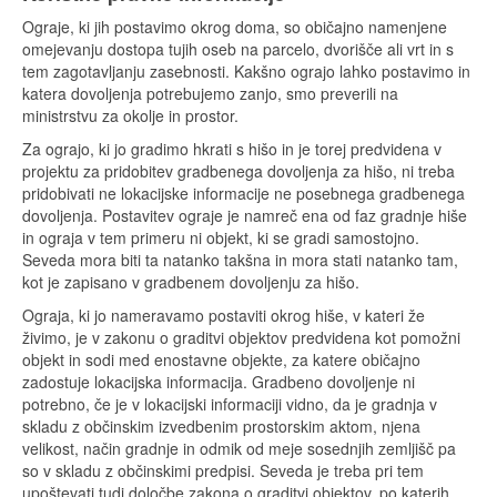
Ograje, ki jih postavimo okrog doma, so običajno namenjene
omejevanju dostopa tujih oseb na parcelo, dvorišče ali vrt in s
tem zagotavljanju zasebnosti. Kakšno ograjo lahko postavimo in
katera dovoljenja potrebujemo zanjo, smo preverili na
ministrstvu za okolje in prostor.
Za ograjo, ki jo gradimo hkrati s hišo in je torej predvidena v
projektu za pridobitev gradbenega dovoljenja za hišo, ni treba
pridobivati ne lokacijske informacije ne posebnega gradbenega
dovoljenja. Postavitev ograje je namreč ena od faz gradnje hiše
in ograja v tem primeru ni objekt, ki se gradi samostojno.
Seveda mora biti ta natanko takšna in mora stati natanko tam,
kot je zapisano v gradbenem dovoljenju za hišo.
Ograja, ki jo nameravamo postaviti okrog hiše, v kateri že
živimo, je v zakonu o graditvi objektov predvidena kot pomožni
objekt in sodi med enostavne objekte, za katere običajno
zadostuje lokacijska informacija. Gradbeno dovoljenje ni
potrebno, če je v lokacijski informaciji vidno, da je gradnja v
skladu z občinskim izvedbenim prostorskim aktom, njena
velikost, način gradnje in odmik od meje sosednjih zemljišč pa
so v skladu z občinskimi predpisi. Seveda je treba pri tem
upoštevati tudi določbe zakona o graditvi objektov, po katerih