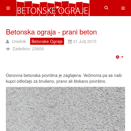
Betonska ograja - prani beton
Urednik
Betonske Ograje
31 Julij 2015
Zadetkov: 23600
Osnovna betonska površina je zaglajena. Večinoma pa se naši
kupci odločajo za brušeno, prano ali štokano površino.