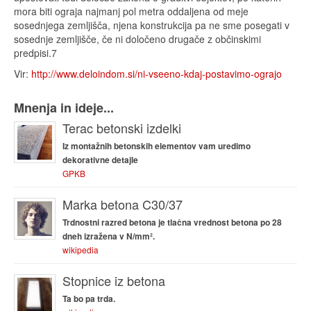
mora biti ograja najmanj pol metra oddaljena od meje
sosednjega zemljišča, njena konstrukcija pa ne sme posegati v
sosednje zemljišče, če ni določeno drugače z občinskimi
predpisi.7
Vir:
http://www.deloindom.si/ni-vseeno-kdaj-postavimo-ograjo
Mnenja in ideje...
Terac betonski izdelki
Iz montažnih betonskih elementov vam uredimo
dekorativne detajle
GPKB
Marka betona C30/37
Trdnostni razred betona je tlačna vrednost betona po 28
dneh izražena v N/mm².
wikipedia
Stopnice iz betona
Ta bo pa trda.