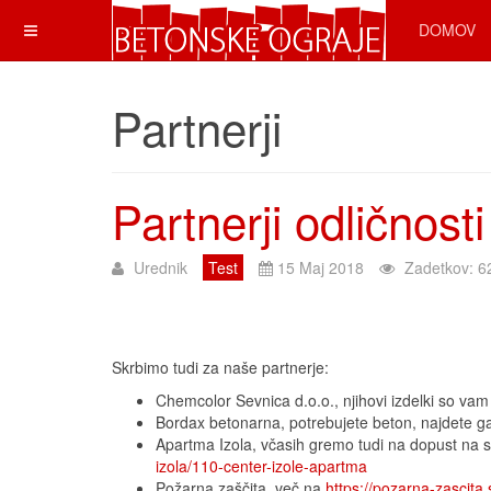
DOMOV
Partnerji
Partnerji odličnosti
Urednik
Test
15 Maj 2018
Zadetkov: 6
Skrbimo tudi za naše partnerje:
Chemcolor Sevnica d.o.o., njihovi izdelki so vam
Bordax betonarna, potrebujete beton, najdete ga
Apartma Izola, včasih gremo tudi na dopust na s
izola/110-center-izole-apartma
Požarna zaščita, več na
https://pozarna-zascita.s