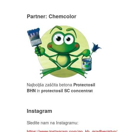
Partner: Chemcolor
Najboljša zaščita betona
Protectosil
BHN
in
protectosil SC concentrat
Instagram
Sledite nam na Instagramu:
https://www.instagram.com/gp_kb_gradbenistvo/