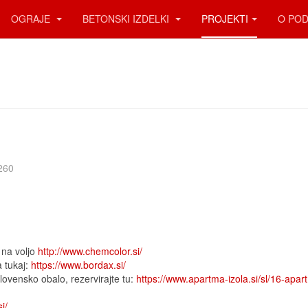
OGRAJE
BETONSKI IZDELKI
PROJEKTI
O POD
260
 na voljo
http://www.chemcolor.si/
 tukaj:
https://www.bordax.si/
lovensko obalo, rezervirajte tu:
https://www.apartma-izola.si/sl/16-apart
i/