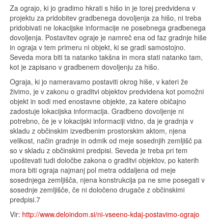
Za ograjo, ki jo gradimo hkrati s hišo in je torej predvidena v
projektu za pridobitev gradbenega dovoljenja za hišo, ni treba
pridobivati ne lokacijske informacije ne posebnega gradbenega
dovoljenja. Postavitev ograje je namreč ena od faz gradnje hiše
in ograja v tem primeru ni objekt, ki se gradi samostojno.
Seveda mora biti ta natanko takšna in mora stati natanko tam,
kot je zapisano v gradbenem dovoljenju za hišo.
Ograja, ki jo nameravamo postaviti okrog hiše, v kateri že
živimo, je v zakonu o graditvi objektov predvidena kot pomožni
objekt in sodi med enostavne objekte, za katere običajno
zadostuje lokacijska informacija. Gradbeno dovoljenje ni
potrebno, če je v lokacijski informaciji vidno, da je gradnja v
skladu z občinskim izvedbenim prostorskim aktom, njena
velikost, način gradnje in odmik od meje sosednjih zemljišč pa
so v skladu z občinskimi predpisi. Seveda je treba pri tem
upoštevati tudi določbe zakona o graditvi objektov, po katerih
mora biti ograja najmanj pol metra oddaljena od meje
sosednjega zemljišča, njena konstrukcija pa ne sme posegati v
sosednje zemljišče, če ni določeno drugače z občinskimi
predpisi.7
Vir:
http://www.deloindom.si/ni-vseeno-kdaj-postavimo-ograjo