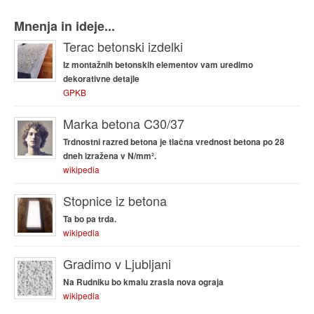
Mnenja in ideje...
Terac betonski izdelki
Iz montažnih betonskih elementov vam uredimo
dekorativne detajle
GPKB
Marka betona C30/37
Trdnostni razred betona je tlačna vrednost betona po 28
dneh izražena v N/mm².
wikipedia
Stopnice iz betona
Ta bo pa trda.
wikipedia
Gradimo v Ljubljani
Na Rudniku bo kmalu zrasla nova ograja
wikipedia