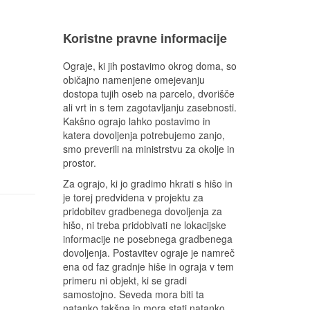
Koristne pravne informacije
Ograje, ki jih postavimo okrog doma, so
običajno namenjene omejevanju
dostopa tujih oseb na parcelo, dvorišče
ali vrt in s tem zagotavljanju zasebnosti.
Kakšno ograjo lahko postavimo in
katera dovoljenja potrebujemo zanjo,
smo preverili na ministrstvu za okolje in
prostor.
Za ograjo, ki jo gradimo hkrati s hišo in
je torej predvidena v projektu za
pridobitev gradbenega dovoljenja za
hišo, ni treba pridobivati ne lokacijske
informacije ne posebnega gradbenega
dovoljenja. Postavitev ograje je namreč
ena od faz gradnje hiše in ograja v tem
primeru ni objekt, ki se gradi
samostojno. Seveda mora biti ta
natanko takšna in mora stati natanko