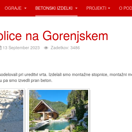
OGRAJE
BETONSKI IZDELKI
PROJEKTI
O POD
kolice na Gorenjskem
13 September 2023
Zadetkov: 3486
elovali pri ureditvi vrta. Izdelali smo montažne stopnice, montažni m
u pa smo izvedli pran beton.