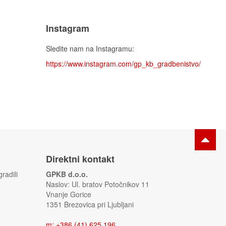
Instagram
Sledite nam na Instagramu:
https://www.instagram.com/gp_kb_gradbenistvo/
Direktni kontakt
radili
GPKB d.o.o.
Naslov: Ul. bratov Potočnikov 11
Vnanje Gorice
1351 Brezovica pri Ljubljani
m
:
+386 (41) 625 196