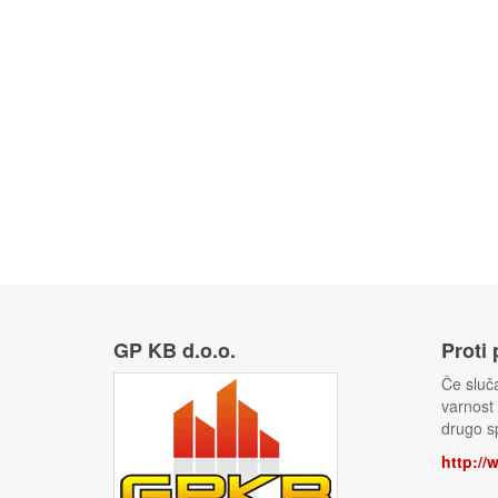
GP KB d.o.o.
Proti
Če sluča
varnost
drugo sp
http://