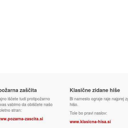
 požarna zaščita
Klasične zidane hiše
jno iščete tudi protipožarno
Bi namesto ograje raje najprej zg
 vas vabimo da obiščete našo
hišo.
letno stran:
Tole bo pravi naslov:
www.pozarna-zascita.si
www.klasicna-hisa.si