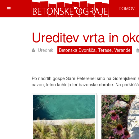
DOMOV
Ureditev vrta in o
Urednik
Betonska Dvorišča, Terase, Verande
Po načrtih gospe Sare Peterenel smo na Gorenjskem sod
bazen, letno kuhinjo ter bazenske obrobe. Na parkirišč