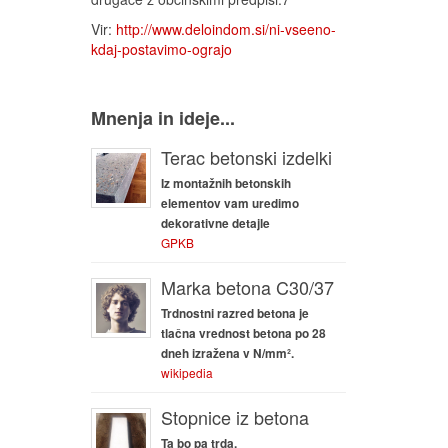
Vir:
http://www.deloindom.si/ni-vseeno-
kdaj-postavimo-ograjo
Mnenja in ideje...
Terac betonski izdelki
Iz montažnih betonskih
elementov vam uredimo
dekorativne detajle
GPKB
Marka betona C30/37
Trdnostni razred betona je
tlačna vrednost betona po 28
dneh izražena v N/mm².
wikipedia
Stopnice iz betona
Ta bo pa trda.