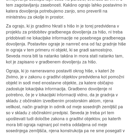
tem zagotavljanju zasebnosti. Kakšno ograjo lahko postavimo in
katera dovoljenja potrebujemo zanjo, smo preverili na
ministrstvu za okolje in prostor.
Za ograjo, ki jo gradimo hkrati s hišo in je torej predvidena v
projektu za pridobitev gradbenega dovoljenja za hišo, ni treba
pridobivati ne lokacijske informacije ne posebnega gradbenega
dovoljenja. Postavitev ograje je namreč ena od faz gradnje hiše
in ograja v tem primeru ni objekt, ki se gradi samostojno.
Seveda mora biti ta natanko takšna in mora stati natanko tam,
kot je zapisano v gradbenem dovoljenju za hišo.
Ograja, ki jo nameravamo postaviti okrog hiše, v kateri že
živimo, je v zakonu o graditvi objektov predvidena kot pomožni
objekt in sodi med enostavne objekte, za katere običajno
zadostuje lokacijska informacija. Gradbeno dovoljenje ni
potrebno, če je v lokacijski informaciji vidno, da je gradnja v
skladu z občinskim izvedbenim prostorskim aktom, njena
velikost, način gradnje in odmik od meje sosednjih zemljišč pa
so v skladu z občinskimi predpisi. Seveda je treba pri tem
upoštevati tudi določbe zakona o graditvi objektov, po katerih
mora biti ograja najmanj pol metra oddaljena od meje
sosednjega zemljišča, njena konstrukcija pa ne sme posegati v