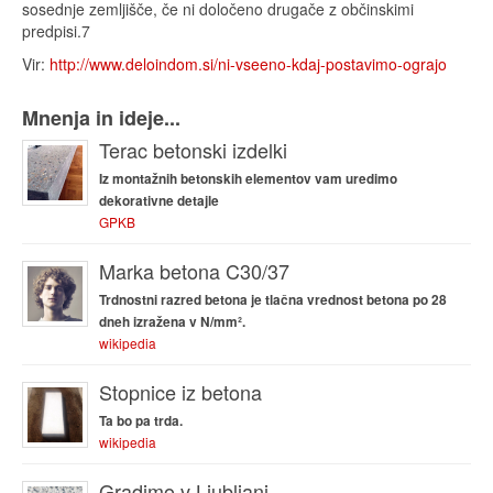
sosednje zemljišče, če ni določeno drugače z občinskimi
predpisi.7
Vir:
http://www.deloindom.si/ni-vseeno-kdaj-postavimo-ograjo
Mnenja in ideje...
Terac betonski izdelki
Iz montažnih betonskih elementov vam uredimo
dekorativne detajle
GPKB
Marka betona C30/37
Trdnostni razred betona je tlačna vrednost betona po 28
dneh izražena v N/mm².
wikipedia
Stopnice iz betona
Ta bo pa trda.
wikipedia
Gradimo v Ljubljani