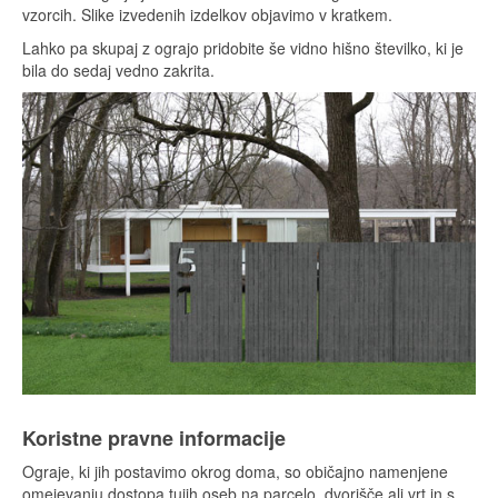
vzorcih. Slike izvedenih izdelkov objavimo v kratkem.
Lahko pa skupaj z ograjo pridobite še vidno hišno številko, ki je
bila do sedaj vedno zakrita.
Koristne pravne informacije
Ograje, ki jih postavimo okrog doma, so običajno namenjene
omejevanju dostopa tujih oseb na parcelo, dvorišče ali vrt in s