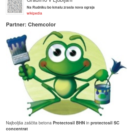
Na Rudniku bo kmalu zrasla nova ograja
wikipedia
Partner: Chemcolor
Najboljša zaščita betona
Protectosil BHN
in
protectosil SC
concentrat