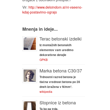
Vir:
http://www.deloindom.si/ni-vseeno-
kdaj-postavimo-ograjo
Mnenja in ideje...
Terac betonski izdelki
Iz montažnih betonskih
elementov vam uredimo
dekorativne detajle
GPKB
Marka betona C30/37
Trdnostni razred betona je
tlačna vrednost betona po 28
dneh izražena v N/mm².
wikipedia
Stopnice iz betona
Ta bo pa trda.