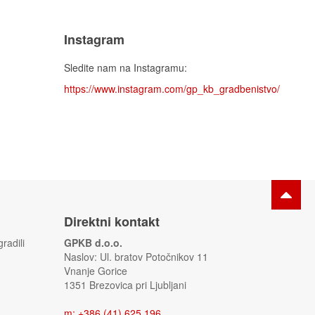
Instagram
Sledite nam na Instagramu:
https://www.instagram.com/gp_kb_gradbenistvo/
Direktni kontakt
radili
GPKB d.o.o.
Naslov: Ul. bratov Potočnikov 11
Vnanje Gorice
1351 Brezovica pri Ljubljani
m
:
+386 (41) 625 196