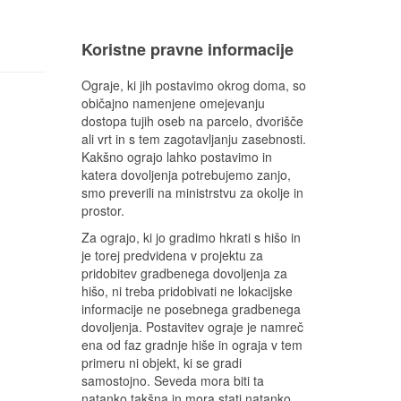
Koristne pravne informacije
Ograje, ki jih postavimo okrog doma, so
običajno namenjene omejevanju
dostopa tujih oseb na parcelo, dvorišče
ali vrt in s tem zagotavljanju zasebnosti.
Kakšno ograjo lahko postavimo in
katera dovoljenja potrebujemo zanjo,
smo preverili na ministrstvu za okolje in
prostor.
Za ograjo, ki jo gradimo hkrati s hišo in
je torej predvidena v projektu za
pridobitev gradbenega dovoljenja za
hišo, ni treba pridobivati ne lokacijske
informacije ne posebnega gradbenega
dovoljenja. Postavitev ograje je namreč
ena od faz gradnje hiše in ograja v tem
primeru ni objekt, ki se gradi
samostojno. Seveda mora biti ta
natanko takšna in mora stati natanko