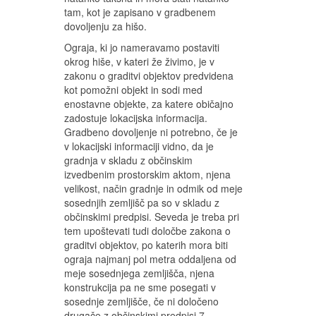
tam, kot je zapisano v gradbenem
dovoljenju za hišo.
Ograja, ki jo nameravamo postaviti
okrog hiše, v kateri že živimo, je v
zakonu o graditvi objektov predvidena
kot pomožni objekt in sodi med
enostavne objekte, za katere običajno
zadostuje lokacijska informacija.
Gradbeno dovoljenje ni potrebno, če je
v lokacijski informaciji vidno, da je
gradnja v skladu z občinskim
izvedbenim prostorskim aktom, njena
velikost, način gradnje in odmik od meje
sosednjih zemljišč pa so v skladu z
občinskimi predpisi. Seveda je treba pri
tem upoštevati tudi določbe zakona o
graditvi objektov, po katerih mora biti
ograja najmanj pol metra oddaljena od
meje sosednjega zemljišča, njena
konstrukcija pa ne sme posegati v
sosednje zemljišče, če ni določeno
drugače z občinskimi predpisi.7