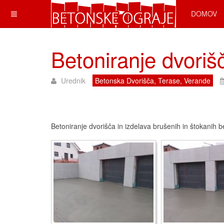
DOMOV
Betoniranje dvoriš
Urednik
Betonska Dvorišča, Terase, Verande
Betoniranje dvorišča in izdelava brušenih in štokanih b