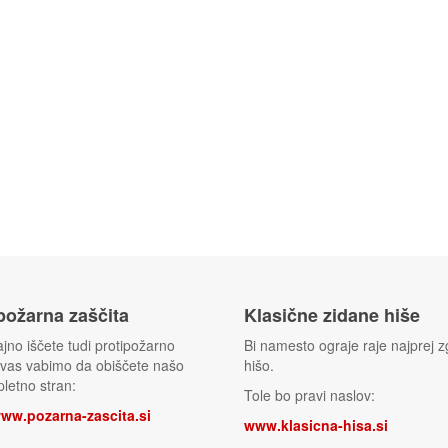
 požarna zaščita
Klasične zidane hiše
jno iščete tudi protipožarno
Bi namesto ograje raje najprej zg
 vas vabimo da obiščete našo
hišo.
letno stran:
Tole bo pravi naslov:
www.pozarna-zascita.si
www.klasicna-hisa.si