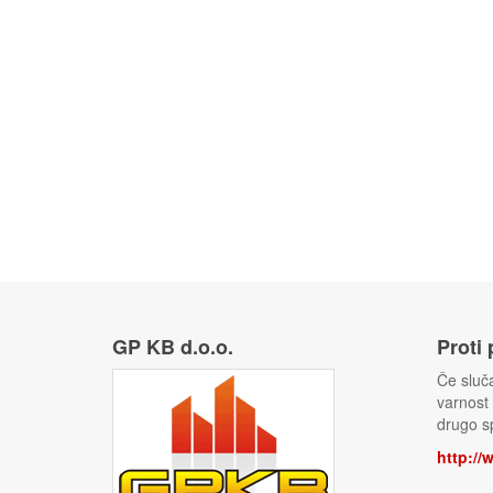
GP KB d.o.o.
Proti
Če sluča
varnost
drugo sp
http://