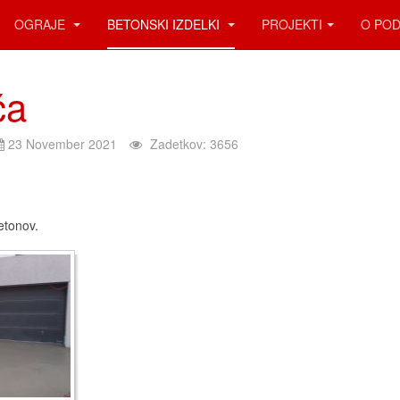
OGRAJE
BETONSKI IZDELKI
PROJEKTI
O POD
ča
23 November 2021
Zadetkov: 3656
etonov.