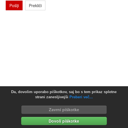
Pošlji
Prekliči
Da, dovolim uporabo piškotkov, saj bo s tem prikaz spletne
strani zanesljivejši
Preberi več...
Zavrni piškotke
Dovoli piškotke